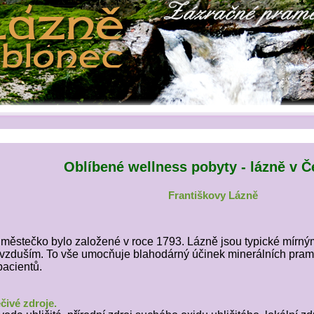
Oblíbené wellness pobyty - lázně v Č
Františkovy Lázně
městečko bylo založené v roce 1793. Lázně jsou typické mírný
ovzduším. To vše umocňuje blahodárný účinek minerálních prame
pacientů.
éčivé zdroje.