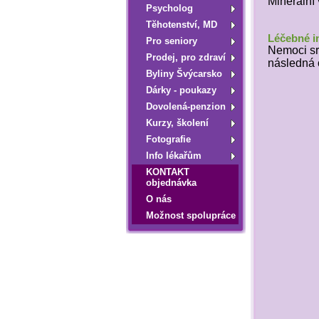
Minerální 
Psycholog
Tĕhotenství, MD
Léčebné i
Pro seniory
Nemoci sr
Prodej, pro zdraví
následná 
Byliny Švýcarsko
Dárky - poukazy
Dovolená-penzion
Kurzy, školení
Fotografie
Info lékařům
KONTAKT
objednávka
O nás
Možnost spolupráce