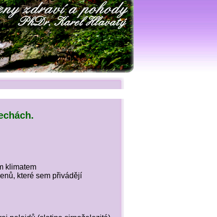
echách.
m klimatem
nů, které sem přivádějí