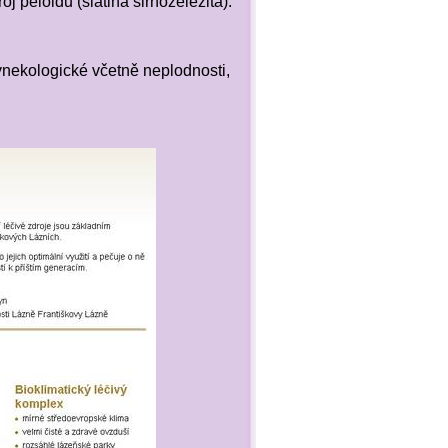
oj peloidů (slatina sirnoželezitá).
nekologické včetně neplodnosti,