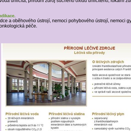
voda uhličitá, přírodní zdroj suchého oxidu uhličitého, lokální zdr
ndikace.
dce a oběhového ústrojí, nemoci pohybového ústrojí, nemoci gy
onkologická péče.