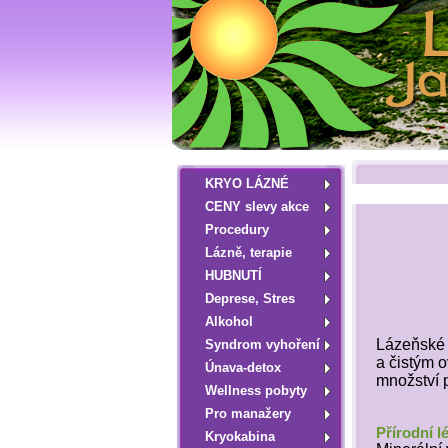
KRYO LÁZNÉ
CENY slevy akce
Procedury
Lázně, terapie
HUBNUTÍ
Deprese, Stres
Alkohol
Lázeňské 
Syndrom vyhoření
a čistým 
Únava-detox
množství 
Wellness pobyty
Pro manažery
Přírodní l
Kryokabina