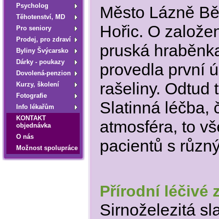
Psycholog
Město Lázně Bě
Tĕhotenství, MD
Hořic. O založen
Pro seniory
Prodej, pro zdraví
pruská hraběnka
Byliny Švýcarsko
Dárky - poukazy
provedla první ú
Dovolená-penzion
rašeliny. Odtud
Kurzy, školení
Fotografie
Slatinná léčba, 
Info lékařům
KONTAKT
atmosféra, to vš
objednávka
O nás
pacientů s různ
Možnost spolupráce
Přírodní léčivé 
Sirnoželezitá sl