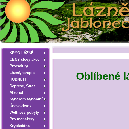
KRYO LÁZNÉ
CENY slevy akce
Procedury
Lázně, terapie
Oblíbené l
HUBNUTÍ
Deprese, Stres
Alkohol
Syndrom vyhoření
Únava-detox
Wellness pobyty
Pro manažery
Kryokabina