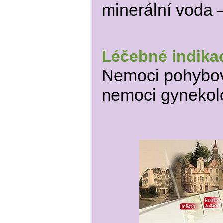
minerální voda –
Léčebné indika
Nemoci pohybové
nemoci gynekolo