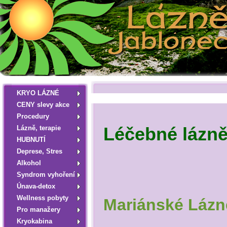
KRYO LÁZNÉ
CENY slevy akce
Procedury
Lázně, terapie
Léčebné lázně
HUBNUTÍ
Deprese, Stres
Alkohol
Syndrom vyhoření
Únava-detox
Wellness pobyty
Mariánské Lázn
Pro manažery
Kryokabina