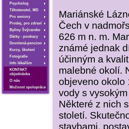
Psycholog
Tĕhotenství, MD
Mariánské Lázně
Pro seniory
Čech v nadmořs
Prodej, pro zdraví
Byliny Švýcarsko
626 m n. m. Mar
Dárky - poukazy
Dovolená-penzion
známé jednak d
Kurzy, školení
účinným a kvalit
Fotografie
Info lékařům
malebné okolí. 
KONTAKT
objednávka
objeveno okolo
O nás
Možnost spolupráce
vody s vysokým 
Některé z nich 
století. Skuteč
stavbami, postav