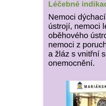
Léčebné indika
Nemoci dýchací
ústrojí, nemoci
oběhového ústroj
nemoci z poruc
a žláz s vnitřní
onemocnění.